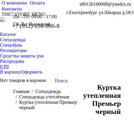
О компании
Оплата
s89126160008@yandex.ru
Контакты
г.Екатеринбург ул.Шварца д.18/1
THE7 STORE MENU
Пн - Пт: 09:00 - 17:00
Сб, Вс: Выходной
+7 (912) 616-000-8
Каталог
Спецодежда
Спецобувь
Респираторы
Средства защиты рук
Распродажа
0
Р
0
В корзину
Оформить
Нет товаров в корзине.
Поиск:
Поиск
Куртка
Вы здесь:
Главная
Спецодежда
утепленная
Спецодежда утеплённая
Куртка утепленная Премьер
Премьер
черный
черный