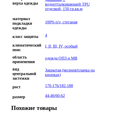
верха одежды
водоотталкивающей ТPU
отделкой, 150 гр.кв.м
материал
100% п/э, стеганая
подкладки
одежды
4
класс защиты
климатический
I, II, III, IV, особый
пояс
область
одежда ОПЗ и МВ
применения
вид
Закрытая (молния/планка на
центральной
кнопках)
застежки
170-176/182-188
рост
44-46/60-62
размер
Похожие товары