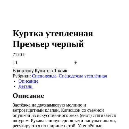
Куртка утепленная
Премьер черный
7170
Р
Количество
Куртка
В корзину
Купить в 1 клик
утепленная
Рубрики:
Спецодежда
,
Спецодежда утеплённая
Премьер
Описание
черный
Детали
Описание
Застёжка на двухзамковую молнию и
ветрозащитный клапан. Капюшон со съёмной
опушкой из искусственного меха (енот) стягивается
шнуром. Рукава с полушерстяными напульсниками,
регулируются по ширине патой. Утеплённые