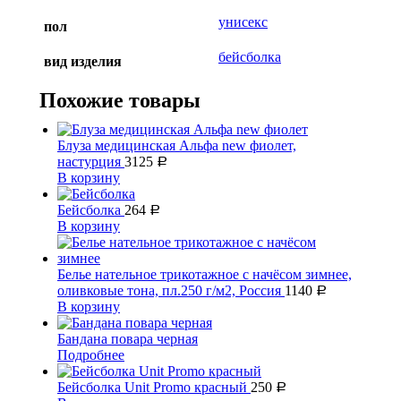
унисекс
пол
бейсболка
вид изделия
Похожие товары
Блуза медицинская Альфа new фиолет,
настурция
3125
Р
В корзину
Бейсболка
264
Р
В корзину
Белье нательное трикотажное с начёсом зимнее,
оливковые тона, пл.250 г/м2, Россия
1140
Р
В корзину
Бандана повара черная
Подробнее
Бейсболка Unit Promo красный
250
Р