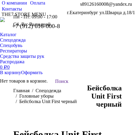
О компании
Оплата
s89126160008@yandex.ru
Контакты
г.Екатеринбург ул.Шварца д.18/1
THE7 STORE MENU
Пн - Пт: 09:00 - 17:00
Сб, Вс: Выходной
+7 (912) 616-000-8
Каталог
Спецодежда
Спецобувь
Респираторы
Средства защиты рук
Распродажа
0
0
Р
В корзину
Оформить
Нет товаров в корзине.
Поиск:
Поиск
Бейсболка
Вы здесь:
Главная
Спецодежда
Unit First
Головные уборы
Бейсболка Unit First черный
черный
Бейсболка Unit First