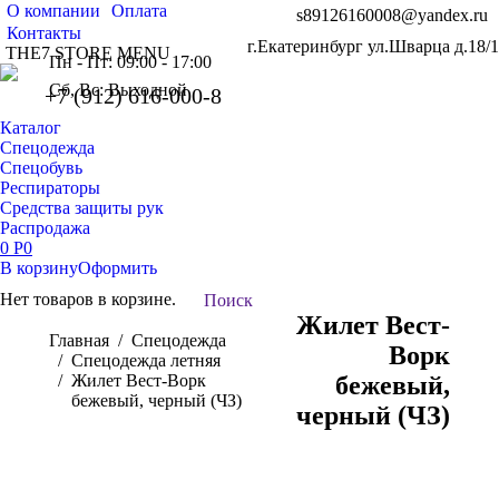
О компании
Оплата
s89126160008@yandex.ru
Контакты
г.Екатеринбург ул.Шварца д.18/1
THE7 STORE MENU
Пн - Пт: 09:00 - 17:00
Сб, Вс: Выходной
+7 (912) 616-000-8
Каталог
Спецодежда
Спецобувь
Респираторы
Средства защиты рук
Распродажа
0
Р
0
В корзину
Оформить
Нет товаров в корзине.
Поиск:
Поиск
Жилет Вест-
Вы здесь:
Главная
Спецодежда
Ворк
Спецодежда летняя
Жилет Вест-Ворк
бежевый,
бежевый, черный (ЧЗ)
черный (ЧЗ)