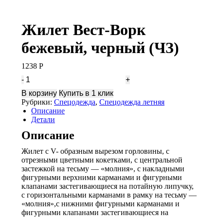
Жилет Вест-Ворк
бежевый, черный (ЧЗ)
1238
Р
Количество
Жилет
В корзину
Купить в 1 клик
Вест-
Рубрики:
Спецодежда
,
Спецодежда летняя
Ворк
Описание
бежевый,
Детали
черный
(ЧЗ)
Описание
Жилет с V- образным вырезом горловины, с
отрезными цветными кокетками, с центральной
застежкой на тесьму — «молния», с накладными
фигурными верхними карманами и фигурными
клапанами застегивающиеся на потайную липучку,
с горизонтальными карманами в рамку на тесьму —
«молния»,с нижними фигурными карманами и
фигурными клапанами застегивающиеся на