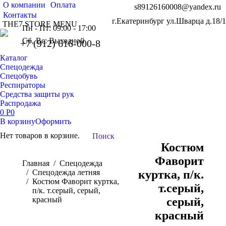
О компании
Оплата
s89126160008@yandex.ru
Контакты
г.Екатеринбург ул.Шварца д.18/1
THE7 STORE MENU
Пн - Пт: 09:00 - 17:00
Сб, Вс: Выходной
+7 (912) 616-000-8
Каталог
Спецодежда
Спецобувь
Респираторы
Средства защиты рук
Распродажа
0
Р
0
В корзину
Оформить
Нет товаров в корзине.
Поиск:
Поиск
Костюм
Фаворит
Вы здесь:
Главная
Спецодежда
Спецодежда летняя
куртка, п/к.
Костюм Фаворит куртка,
т.серый,
п/к. т.серый, серый,
красный
серый,
красный