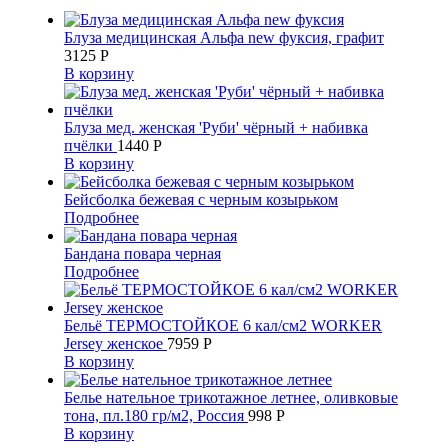
Блуза медицинская Альфа new фуксия, графит
3125
Р
В корзину
Блуза мед. женская 'Руби' чёрный + набивка
пчёлки
1440
Р
В корзину
Бейсболка бежевая с черным козырьком
Подробнее
Бандана повара черная
Подробнее
Бельё ТЕРМОСТОЙКОЕ 6 кал/см2 WORKER
Jersey женское
7959
Р
В корзину
Белье нательное трикотажное летнее, оливковые
тона, пл.180 гр/м2, Россия
998
Р
В корзину