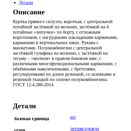
Детали
к.
т.серый,
Описание
серый,
красный
Куртка прямого силуэта, короткая, с центральной
потайной застёжкой на молнию, застёжкой на 4
потайные «липучки» по борту, с отложным
воротником, с нагрудными накладными карманами,
карманами в вертикальных швах. Рукава с
манжетами. Полукомбинезон с центральной
застёжкой гульфика на молнию, с застёжкой на
тесьму – «молния» в правом боковом шве, с
различными многофункциональными карманами, с
объёмными наколенниками, с бретелями,
регулируемыми по длине резинкой, со шлевками и
резинкой ткацкой по спинке полукомбинезона.
ГОСТ 12.4.280-2014
Детали
шт
базовая единица
летняя одежда
сезон