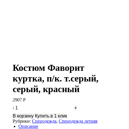
Костюм Фаворит
куртка, п/к. т.серый,
серый, красный
2907
Р
Количество
Костюм
В корзину
Купить в 1 клик
Фаворит
Рубрики:
Спецодежда
,
Спецодежда летняя
куртка,
Описание
п/