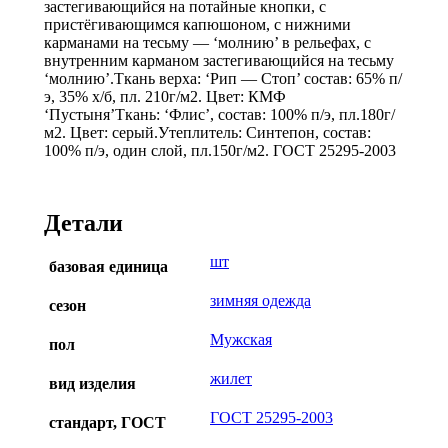
застегивающийся на потайные кнопки, с
пристёгивающимся капюшоном, с нижними
карманами на тесьму — ‘молнию’ в рельефах, с
внутренним карманом застегивающийся на тесьму
‘молнию’.Ткань верха: ‘Рип — Стоп’ состав: 65% п/
э, 35% х/б, пл. 210г/м2. Цвет: КМФ
‘Пустыня’Ткань: ‘Флис’, состав: 100% п/э, пл.180г/
м2. Цвет: серый.Утеплитель: Синтепон, состав:
100% п/э, один слой, пл.150г/м2. ГОСТ 25295-2003
Детали
шт
базовая единица
зимняя одежда
сезон
Мужская
пол
жилет
вид изделия
ГОСТ 25295-2003
стандарт, ГОСТ