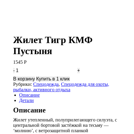
Жилет Тигр КМФ
Пустыня
1545
Р
Количество
Жилет
В корзину
Купить в 1 клик
Тигр
Рубрики:
Спецодежда
,
Спецодежда для охоты,
КМФ
рыбалки, активного отдыха
Пустыня
Описание
Детали
Описание
Жилет утепленный, полуприлегающего силуэта, с
центральной бортовой застёжкой на тесьму —
‘молнию’, с ветрозащитной планкой