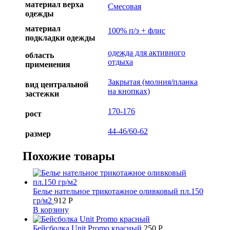
материал верха
Смесовая
одежды
материал
100% п/э + флис
подкладки одежды
одежда для активного
область
отдыха
применения
Закрытая (молния/планка
вид центральной
на кнопках)
застежки
170-176
рост
44-46/60-62
размер
Похожие товары
Белье нательное трикотажное оливковый пл.150
гр/м2
912
Р
В корзину
Бейсболка Unit Promo красный
250
Р