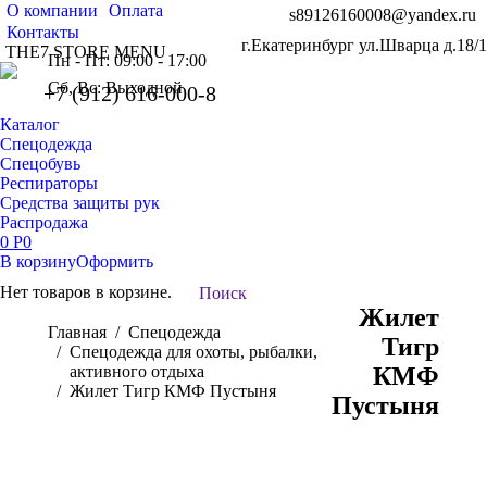
О компании
Оплата
s89126160008@yandex.ru
Контакты
г.Екатеринбург ул.Шварца д.18/1
THE7 STORE MENU
Пн - Пт: 09:00 - 17:00
Сб, Вс: Выходной
+7 (912) 616-000-8
Каталог
Спецодежда
Спецобувь
Респираторы
Средства защиты рук
Распродажа
0
Р
0
В корзину
Оформить
Нет товаров в корзине.
Поиск:
Поиск
Жилет
Вы здесь:
Главная
Спецодежда
Тигр
Спецодежда для охоты, рыбалки,
активного отдыха
КМФ
Жилет Тигр КМФ Пустыня
Пустыня