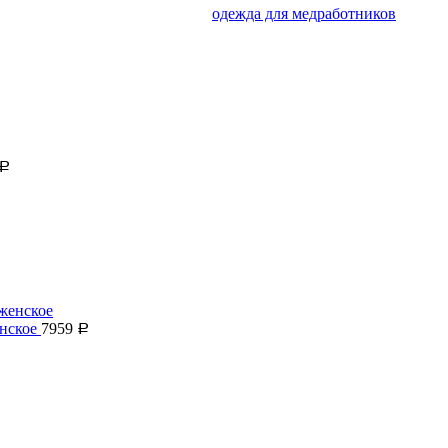
одежда для медработников
Р
нское
7959
Р