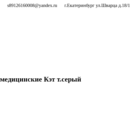
s89126160008@yandex.ru
г.Екатеринбург ул.Шварца д.18/1
медицинские Кэт т.серый