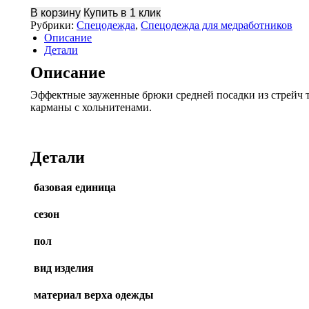
Брюки
В корзину
Купить в 1 клик
медицинские
Рубрики:
Спецодежда
,
Спецодежда для медработников
Кэт
Описание
т.серый
Детали
Описание
Эффектные зауженные брюки средней посадки из стрейч т
карманы с хольнитенами.
Детали
базовая единица
сезон
пол
вид изделия
материал верха одежды