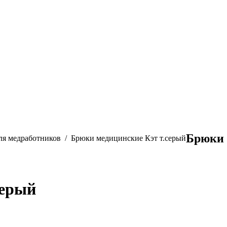
Брюки 
ля медработников
Брюки медицинские Кэт т.серый
серый