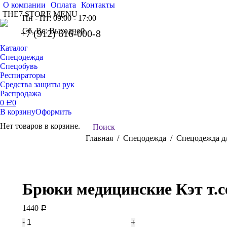
О компании
Оплата
Контакты
THE7 STORE MENU
Пн - Пт: 09:00 - 17:00
Сб, Вс: Выходной
+7 (912) 616-000-8
Каталог
Спецодежда
Спецобувь
Респираторы
Средства защиты рук
Распродажа
0
0
Р
В корзину
Оформить
Нет товаров в корзине.
Поиск:
Поиск
Вы здесь:
Главная
Спецодежда
Спецодежда д
Брюки медицинские Кэт т.
1440
Р
Количество