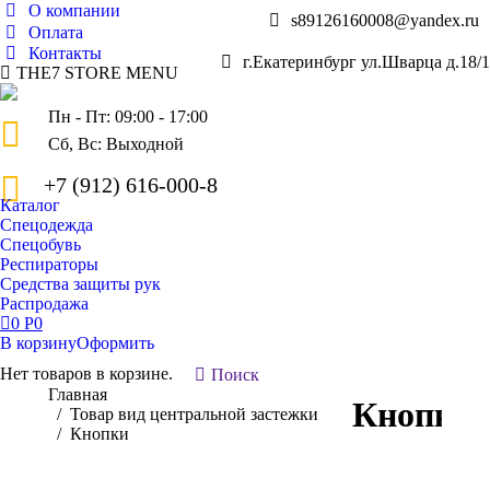
О компании
s89126160008@yandex.ru
Оплата
Контакты
г.Екатеринбург ул.Шварца д.18/1
THE7 STORE MENU
Пн - Пт: 09:00 - 17:00
Сб, Вс: Выходной
+7 (912) 616-000-8
Каталог
Спецодежда
Спецобувь
Респираторы
Средства защиты рук
Распродажа
0
Р
0
В корзину
Оформить
Нет товаров в корзине.
Поиск:
Поиск
Вы здесь:
Главная
Кнопки
Товар вид центральной застежки
Кнопки