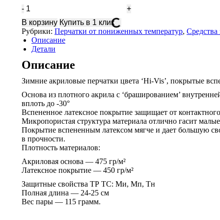
Количество
Перчатки
В корзину
Купить в 1 клик
утепленные
Рубрики:
Перчатки от пониженных температур
,
Средства
Gward
Описание
Freeze
Детали
Foam
Описание
Зимние акриловые перчатки цвета ‘Hi-Vis’, покрытые вс
Основа из плотного акрила с ‘брашированием’ внутренней 
вплоть до -30°
Вспененное латексное покрытие защищает от контактного
Микропористая структура материала отлично гасит малы
Покрытие вспененным латексом мягче и дает большую сво
в прочности.
Плотность материалов:
Акриловая основа — 475 гр/м²
Латексное покрытие — 450 гр/м²
Защитные свойства ТР ТС: Ми, Мп, Тн
Полная длина — 24-25 см
Вес пары — 115 грамм.