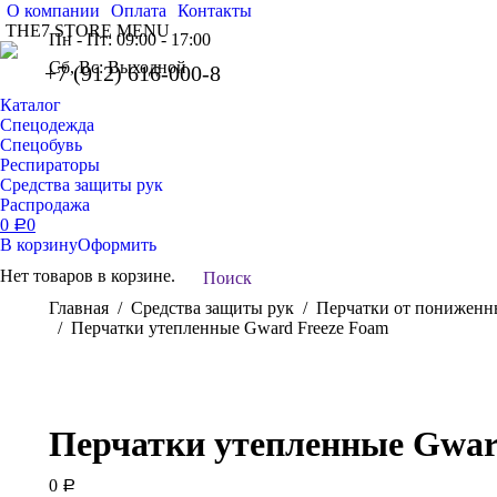
О компании
Оплата
Контакты
THE7 STORE MENU
Пн - Пт: 09:00 - 17:00
Сб, Вс: Выходной
+7 (912) 616-000-8
Каталог
Спецодежда
Спецобувь
Респираторы
Средства защиты рук
Распродажа
0
0
Р
В корзину
Оформить
Нет товаров в корзине.
Поиск:
Поиск
Вы здесь:
Главная
Средства защиты рук
Перчатки от пониженн
Перчатки утепленные Gward Freeze Foam
Перчатки утепленные Gwar
0
Р