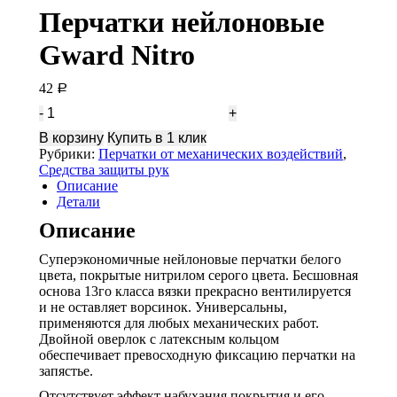
Перчатки нейлоновые
Gward Nitro
42
Р
Количество
Перчатки
В корзину
Купить в 1 клик
нейлоновые
Рубрики:
Перчатки от механических воздействий
,
Gward
Средства защиты рук
Nitro
Описание
Детали
Описание
Суперэкономичные нейлоновые перчатки белого
цвета, покрытые нитрилом серого цвета. Бесшовная
основа 13го класса вязки прекрасно вентилируется
и не оставляет ворсинок. Универсальны,
применяются для любых механических работ.
Двойной оверлок с латексным кольцом
обеспечивает превосходную фиксацию перчатки на
запястье.
Отсутствует эффект набухания покрытия и его