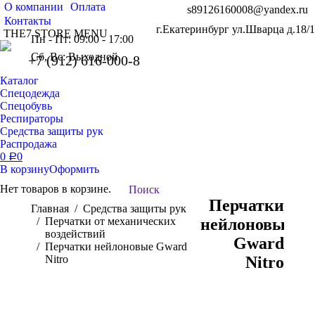
О компании
Оплата
s89126160008@yandex.ru
Контакты
г.Екатеринбург ул.Шварца д.18/1
THE7 STORE MENU
Пн - Пт: 09:00 - 17:00
Сб, Вс: Выходной
+7 (912) 616-000-8
Каталог
Спецодежда
Спецобувь
Респираторы
Средства защиты рук
Распродажа
0
0
Р
В корзину
Оформить
Нет товаров в корзине.
Поиск:
Поиск
Перчатки
Вы здесь:
Главная
Средства защиты рук
Перчатки от механических
нейлоновые
воздействий
Gward
Перчатки нейлоновые Gward
Nitro
Nitro