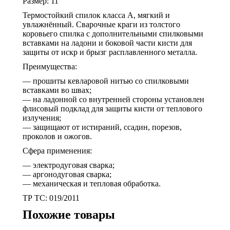
Размер: 11
Термостойкий спилок класса А, мягкий и
увлажнённый. Сварочные краги из толстого
коровьего спилка с дополнительными спилковыми
вставками на ладони и боковой части кисти для
защиты от искр и брызг расплавленного металла.
Преимущества:
— прошиты кевларовой нитью со спилковыми
вставками во швах;
— на ладонной со внутренней стороны установлен
флисовый подклад для защиты кисти от теплового
излучения;
— защищают от истираний, ссадин, порезов,
проколов и ожогов.
Сфера применения:
— электродуговая сварка;
— аргонодуговая сварка;
— механическая и тепловая обработка.
ТР ТС: 019/2011
Похожие товары