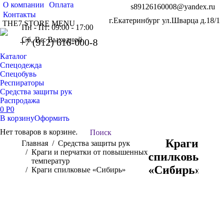
О компании
Оплата
s89126160008@yandex.ru
Контакты
г.Екатеринбург ул.Шварца д.18/1
THE7 STORE MENU
Пн - Пт: 09:00 - 17:00
Сб, Вс: Выходной
+7 (912) 616-000-8
Каталог
Спецодежда
Спецобувь
Респираторы
Средства защиты рук
Распродажа
0
Р
0
В корзину
Оформить
Нет товаров в корзине.
Поиск:
Поиск
Краги
Вы здесь:
Главная
Средства защиты рук
Краги и перчатки от повышенных
спилковые
температур
«Сибирь»
Краги спилковые «Сибирь»