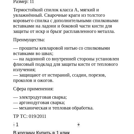
Размер: 11
Термостойкий спилок класса А, мягкий и
увлажнённый. Сварочные краги из толстого
коровьего спилка с дополнительными спилковыми
вставками на ладони и боковой части кисти для
защиты от искр и брызг расплавленного металла.
Преимущества:
— прошиты кевларовой нитью со спилковыми
вставками во швах;
— на ладонной со внутренней стороны установлен
флисовый подклад для защиты кисти от теплового
излучения;
— защищают от истираний, ссадин, порезов,
проколов и ожогов.
Сфера применения:
— электродуговая сварка;
— аргонодуговая сварка;
— механическая и тепловая обработка.
ТР ТС: 019/2011
Количество
Краги
В корзину
Купить в 1 клик