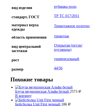
рубашка поло
вид изделия
ТР ТС 017/2011
стандарт, ГОСТ
материал верха
Трикотажное полотно
одежды
трикотаж
область применения
Открытая (петли/
вид центральной
пуговицы)
застежки
универсальный
рост
44/56
размер
Похожие товары
Блуза медицинская Альфа белый
2573
Р
В корзину
Бейсболка Unit First черный
186
Р