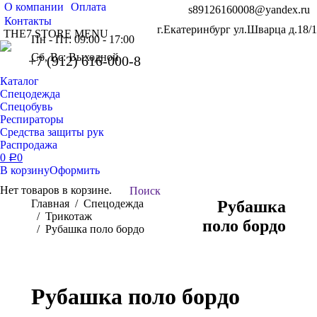
О компании
Оплата
s89126160008@yandex.ru
Контакты
г.Екатеринбург ул.Шварца д.18/1
THE7 STORE MENU
Пн - Пт: 09:00 - 17:00
Сб, Вс: Выходной
+7 (912) 616-000-8
Каталог
Спецодежда
Спецобувь
Респираторы
Средства защиты рук
Распродажа
0
0
Р
В корзину
Оформить
Нет товаров в корзине.
Поиск:
Поиск
Вы здесь:
Главная
Спецодежда
Рубашка
Трикотаж
поло бордо
Рубашка поло бордо
Рубашка поло бордо