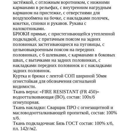
застёжкой, с отложным воротником, с нижними
карманами в рельефах, с внутренним нагрудным
карманом на пристежке, с отверстиями для
воздухообмена на бочке, с накладками полочек,
кокетки, спинки и рукавов. Рукава с
налокотниками.
БРЮКИ прямые, с пристегивающейся утепленной
подкладкой, с притачным поясом на задних
половинках застегивающиеся на пуговицы, с
цельновыкроенным поясом на передних
половинках, с 6 шлевками, с карманами в боковых
швах, с вытачками на задних половинках, с
накладками передних половинок и с накладками
задних половинок.
Куртка и брюки с лентой СОП шириной 50мм
огнестойкая для обозначения сигнальной
видимости.
Ткань верха: «FIRE RESISTANT (FR 450)»
водоотталкивающая (ВО), состав: 100х/б
огнеупорная.
Ткань накладки: Сварщик ПРО с огнезащитной и
масловодоотталкивающей пропиткой, состав: 100%
х/б.
Ткань подкладочная: Бязь ГОСТ состав: 100% х/б,
пл. 142г/м2.