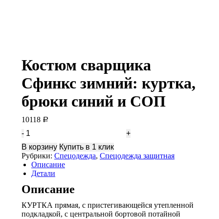
Костюм сварщика
Сфинкс зимний: куртка,
брюки синий и СОП
10118
Р
Количество
Костюм
В корзину
Купить в 1 клик
сварщика
Рубрики:
Спецодежда
,
Спецодежда защитная
Сфинкс
Описание
зимний:
Детали
куртка,
брюки
Описание
синий
и
КУРТКА прямая, с пристегивающейся утепленной
СОП
подкладкой, с центральной бортовой потайной