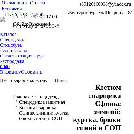
О компании
Оплата
s89126160008@yandex.ru
Контакты
г.Екатеринбург ул.Шварца д.18/1
THE7 STORE MENU
Пн - Пт: 09:00 - 17:00
Сб, Вс: Выходной
+7 (912) 616-000-8
Каталог
Спецодежда
Спецобувь
Респираторы
Средства защиты рук
Распродажа
0
0
Р
В корзину
Оформить
Нет товаров в корзине.
Поиск:
Поиск
Костюм
сварщика
Вы здесь:
Главная
Спецодежда
Спецодежда защитная
Сфинкс
Костюм сварщика
зимний:
Сфинкс зимний: куртка,
брюки синий и СОП
куртка, брюки
синий и СОП