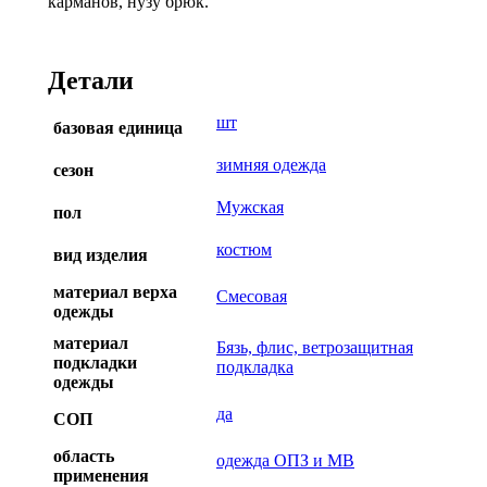
карманов, нузу брюк.
Детали
шт
базовая единица
зимняя одежда
сезон
Мужская
пол
костюм
вид изделия
материал верха
Смесовая
одежды
материал
Бязь, флис, ветрозащитная
подкладки
подкладка
одежды
да
СОП
область
одежда ОПЗ и МВ
применения