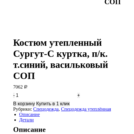
СОП
Костюм утепленный
Сургут-С куртка, п/к.
т.синий, васильковый
СОП
7062
Р
Количество
Костюм
В корзину
Купить в 1 клик
утепленный
Рубрики:
Спецодежда
,
Спецодежда утеплённая
Сургут-
Описание
С
Детали
куртка,
п/
Описание
к.