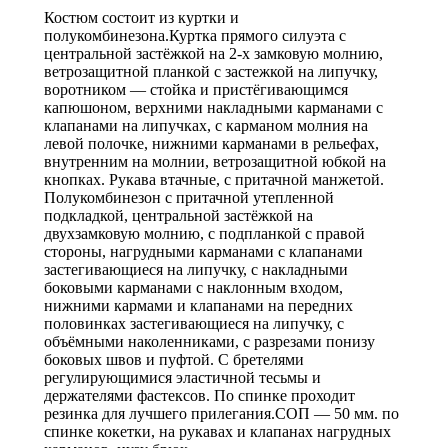
т.синий,
Костюм состоит из куртки и
васильковый
полукомбинезона.Куртка прямого силуэта с
СОП
центральной застёжкой на 2-х замковую молнию,
ветрозащитной планкой с застежкой на липучку,
воротником — стойка и пристёгивающимся
капюшоном, верхними накладными карманами с
клапанами на липучках, с карманом молния на
левой полочке, нижними карманами в рельефах,
внутренним на молнии, ветрозащитной юбкой на
кнопках. Рукава втачные, с притачной манжетой.
Полукомбинезон с притачной утепленной
подкладкой, центральной застёжкой на
двухзамковую молнию, с подпланкой с правой
стороны, нагрудными карманами с клапанами
застегивающиеся на липучку, с накладными
боковыми карманами с наклонным входом,
нижними кармами и клапанами на передних
половинках застегивающиеся на липучку, с
объёмными наколенниками, с разрезами понизу
боковых швов и пуфтой. С бретелями
регулирующимися эластичной тесьмы и
держателями фастексов. По спинке проходит
резинка для лучшего прилегания.СОП — 50 мм. по
спинке кокетки, на рукавах и клапанах нагрудных