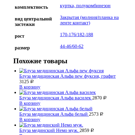
куртка, полукомбинезон
комплектность
Закрытая (молния/планка на
вид центральной
ленте контакт)
застежки
170-176/182-188
рост
44-46/60-62
размер
Похожие товары
Блуза медицинская Альфа new фуксия, графит
3125
Р
В корзину
Блуза медицинская Альфа василек
2870
Р
В корзину
Блуза медицинская Альфа белый
2573
Р
В корзину
Блуза мединский Немо муж.
2859
Р