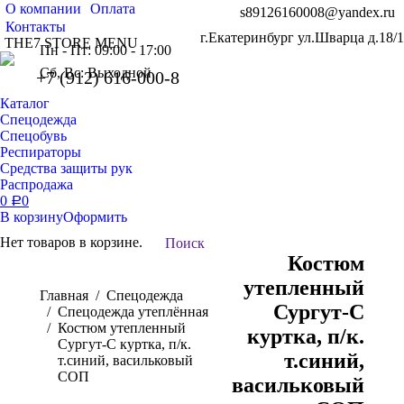
О компании
Оплата
s89126160008@yandex.ru
Контакты
г.Екатеринбург ул.Шварца д.18/1
THE7 STORE MENU
Пн - Пт: 09:00 - 17:00
Сб, Вс: Выходной
+7 (912) 616-000-8
Каталог
Спецодежда
Спецобувь
Респираторы
Средства защиты рук
Распродажа
0
0
Р
В корзину
Оформить
Нет товаров в корзине.
Поиск:
Поиск
Костюм
утепленный
Вы здесь:
Главная
Спецодежда
Сургут-С
Спецодежда утеплённая
Костюм утепленный
куртка, п/к.
Сургут-С куртка, п/к.
т.синий,
т.синий, васильковый
СОП
васильковый