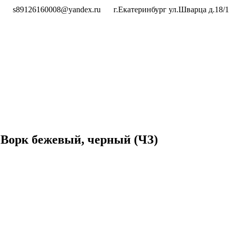
s89126160008@yandex.ru
г.Екатеринбург ул.Шварца д.18/1
-Ворк бежевый, черный (ЧЗ)