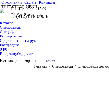
О компании
Оплата
Контакты
THE7 STORE MENU
Пн - Пт: 09:00 - 17:00
Сб, Вс: Выходной
+7 (912) 616-000-8
Каталог
Спецодежда
Спецобувь
Респираторы
Средства защиты рук
Распродажа
0
Р
0
В корзину
Оформить
Нет товаров в корзине.
Поиск:
Поиск
Вы здесь:
Главная
Спецодежда
Спецодежда летня