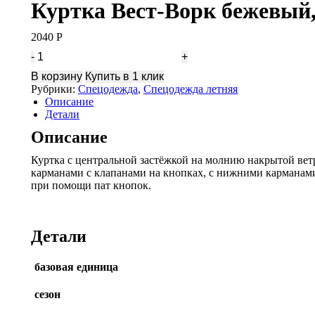
Куртка Вест-Ворк бежевый,
2040
Р
Количество
Куртка
В корзину
Купить в 1 клик
Вест-
Рубрики:
Спецодежда
,
Спецодежда летняя
Ворк
Описание
бежевый,
Детали
черный
(ЧЗ)
Описание
Куртка с центральной застёжкой на молнию накрытой ве
карманами с клапанами на кнопках, с нижними карманами
при помощи пат кнопок.
Детали
базовая единица
сезон