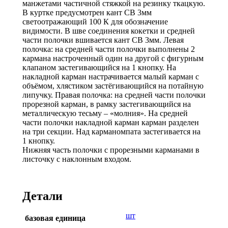
манжетами частичной стяжкой на резинку ткацкую.
В куртке предусмотрен кант СВ 3мм
светоотражающий 100 К для обозначение
видимости. В шве соединения кокетки и средней
части полочки вшивается кант СВ 3мм. Левая
полочка: на средней части полочки выполнены 2
кармана настроченный один на другой с фигурным
клапаном застегивающийся на 1 кнопку. На
накладной карман настрачивается малый карман с
объёмом, хлястиком застёгивающийся на потайную
липучку. Правая полочка: на средней части полочки
прорезной карман, в рамку застегивающийся на
металлическую тесьму – «молния». На средней
части полочки накладной карман карман разделен
на три секции. Над карманомпата застегивается на
1 кнопку.
Нижняя часть полочки с прорезными карманами в
листочку с наклонным входом.
Детали
шт
базовая единица