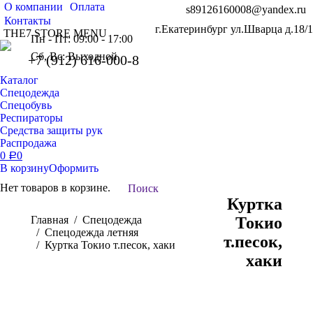
О компании
Оплата
s89126160008@yandex.ru
Контакты
г.Екатеринбург ул.Шварца д.18/1
THE7 STORE MENU
Пн - Пт: 09:00 - 17:00
Сб, Вс: Выходной
+7 (912) 616-000-8
Каталог
Спецодежда
Спецобувь
Респираторы
Средства защиты рук
Распродажа
0
0
Р
В корзину
Оформить
Нет товаров в корзине.
Поиск:
Поиск
Куртка
Вы здесь:
Главная
Спецодежда
Токио
Спецодежда летняя
т.песок,
Куртка Токио т.песок, хаки
хаки