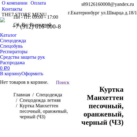
О компании
Оплата
s89126160008@yandex.ru
Контакты
г.Екатеринбург ул.Шварца д.18/1
THE7 STORE MENU
Пн - Пт: 09:00 - 17:00
Сб, Вс: Выходной
+7 (912) 616-000-8
Каталог
Спецодежда
Спецобувь
Респираторы
Средства защиты рук
Распродажа
0
0
Р
В корзину
Оформить
Нет товаров в корзине.
Поиск:
Поиск
Куртка
Вы здесь:
Главная
Спецодежда
Манхеттен
Спецодежда летняя
песочный,
Куртка Манхеттен
песочный, оранжевый,
оранжевый,
черный (ЧЗ)
черный (ЧЗ)