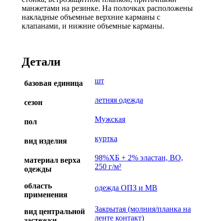
манжетами на резинке. На полочках расположены
накладные объемные верхние карманы с
клапанами, и нижние объемные карманы.
Детали
шт
базовая единица
летняя одежда
сезон
Мужская
пол
куртка
вид изделия
98%ХБ + 2% эластан, ВО,
материал верха
250 г/м²
одежды
область
одежда ОПЗ и МВ
применения
Закрытая (молния/планка на
вид центральной
ленте контакт)
застежки