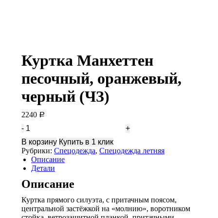
Куртка Манхеттен
песочный, оранжевый,
черный (ЧЗ)
2240
Р
Количество
Куртка
В корзину
Купить в 1 клик
Манхеттен
Рубрики:
Спецодежда
,
Спецодежда летняя
песочный,
Описание
оранжевый,
Детали
черный
(ЧЗ)
Описание
Куртка прямого силуэта, с притачным поясом,
центральной застёжкой на «молнию», воротником
стойка, ветрозащитной планкой, притачными