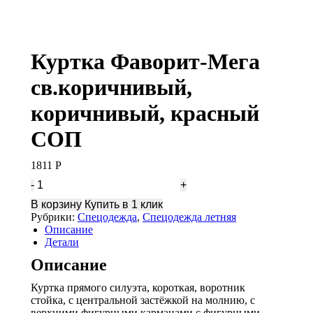
Куртка Фаворит-Мега
св.коричнивый,
коричнивый, красный
СОП
1811
Р
Количество
Куртка
В корзину
Купить в 1 клик
Фаворит-
Рубрики:
Спецодежда
,
Спецодежда летняя
Мега
Описание
св.коричнивый,
Детали
коричнивый,
красный
Описание
СОП
Куртка прямого силуэта, короткая, воротник
стойка, с центральной застёжкой на молнию, с
верхними фигурными карманами с фигурными