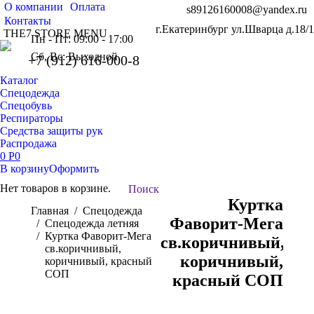
О компании
Оплата
s89126160008@yandex.ru
Контакты
г.Екатеринбург ул.Шварца д.18/1
THE7 STORE MENU
Пн - Пт: 09:00 - 17:00
Сб, Вс: Выходной
+7 (912) 616-000-8
Каталог
Спецодежда
Спецобувь
Респираторы
Средства защиты рук
Распродажа
0
Р
0
В корзину
Оформить
Нет товаров в корзине.
Поиск:
Поиск
Куртка
Вы здесь:
Главная
Спецодежда
Фаворит-Мега
Спецодежда летняя
Куртка Фаворит-Мега
св.коричнивый,
св.коричнивый,
коричнивый,
коричнивый, красный
СОП
красный СОП