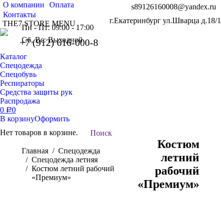
О компании
Оплата
s89126160008@yandex.ru
Контакты
г.Екатеринбург ул.Шварца д.18/1
THE7 STORE MENU
Пн - Пт: 09:00 - 17:00
Сб, Вс: Выходной
+7 (912) 616-000-8
Каталог
Спецодежда
Спецобувь
Респираторы
Средства защиты рук
Распродажа
0
0
Р
В корзину
Оформить
Нет товаров в корзине.
Поиск:
Поиск
Костюм
Вы здесь:
Главная
Спецодежда
летний
Спецодежда летняя
Костюм летний рабочий
рабочий
«Премиум»
«Премиум»