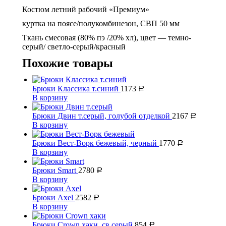
Костюм летний рабочий «Премиум»
куртка на поясе/полукомбинезон, СВП 50 мм
Ткань смесовая (80% пэ /20% хл), цвет — темно-
серый/ светло-серый/красный
Похожие товары
Брюки Классика т.синий
1173
Р
В корзину
Брюки Двин т.серый, голубой отделкой
2167
Р
В корзину
Брюки Вест-Ворк бежевый, черный
1770
Р
В корзину
Брюки Smart
2780
Р
В корзину
Брюки Axel
2582
Р
В корзину
Брюки Crown хаки, св.серый
854
Р