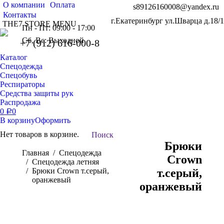
О компании
Оплата
s89126160008@yandex.ru
Контакты
г.Екатеринбург ул.Шварца д.18/1
THE7 STORE MENU
Пн - Пт: 09:00 - 17:00
Сб, Вс: Выходной
+7 (912) 616-000-8
Каталог
Спецодежда
Спецобувь
Респираторы
Средства защиты рук
Распродажа
0
0
Р
В корзину
Оформить
Нет товаров в корзине.
Поиск:
Поиск
Брюки
Вы здесь:
Главная
Спецодежда
Crown
Спецодежда летняя
Брюки Crown т.серый,
т.серый,
оранжевый
оранжевый