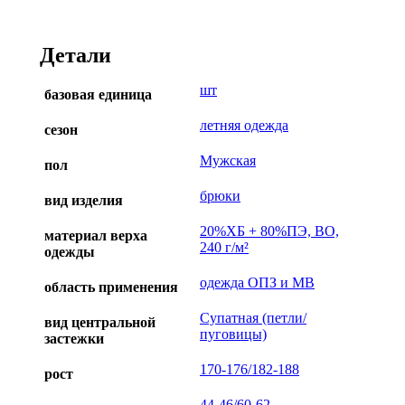
Детали
шт
базовая единица
летняя одежда
сезон
Мужская
пол
брюки
вид изделия
20%ХБ + 80%ПЭ, ВО,
материал верха
240 г/м²
одежды
одежда ОПЗ и МВ
область применения
Супатная (петли/
вид центральной
пуговицы)
застежки
170-176/182-188
рост
44-46/60-62