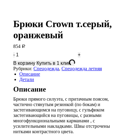
Брюки Crown т.серый,
оранжевый
854
Р
Количество
Брюки
В корзину
Купить в 1 клик
Crown
Рубрики:
Спецодежда
,
Спецодежда летняя
т.серый,
Описание
оранжевый
Детали
Описание
Брюки прямого силуэта, с притачным поясом,
частично стянутым резинкой (по бокам) и
застегивающимся на пуговицу, с гульфиком
застегивающийся на пуговицы, с разными
многофункциональными карманами , с
усилительными накладками. Швы отстрочены
нитками контрастного цвета.