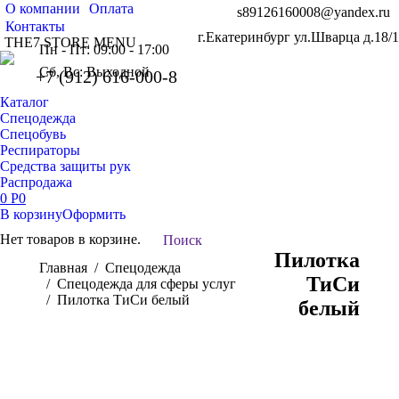
О компании
Оплата
s89126160008@yandex.ru
Контакты
г.Екатеринбург ул.Шварца д.18/1
THE7 STORE MENU
Пн - Пт: 09:00 - 17:00
Сб, Вс: Выходной
+7 (912) 616-000-8
Каталог
Спецодежда
Спецобувь
Респираторы
Средства защиты рук
Распродажа
0
Р
0
В корзину
Оформить
Нет товаров в корзине.
Поиск:
Поиск
Пилотка
Вы здесь:
Главная
Спецодежда
ТиСи
Спецодежда для сферы услуг
Пилотка ТиСи белый
белый