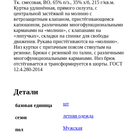
Тк. смесовая, ВО, 65% п/э., 35% х/б, 215 г/кв.м.
Куртка удлинённая, прямого силуэта, с
центральной застёжкой на молнию с
ветрозащитным клапаном, пристёгивающимся
капюшоном, различными многофункциональными
карманами на «молнии», с клапанами на
«липучках», складки на спинке для свободы
движения. Рукава пристёгиваются на «молнию».
Низ куртки с притачным поясом стянутым на
резинке. Брюки с резинкой по талии, с различными
многофункциональными карманами. Низ брюк
отстёгивается и трансформируется в шорты. ГОСТ
12.4.280-2014
Детали
шт
базовая единица
летняя одежда
сезон
Мужская
пол