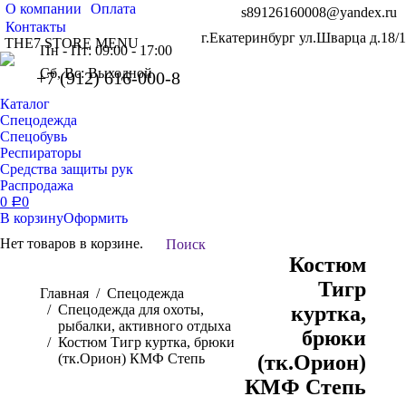
О компании
Оплата
s89126160008@yandex.ru
Контакты
г.Екатеринбург ул.Шварца д.18/1
THE7 STORE MENU
Пн - Пт: 09:00 - 17:00
Сб, Вс: Выходной
+7 (912) 616-000-8
Каталог
Спецодежда
Спецобувь
Респираторы
Средства защиты рук
Распродажа
0
0
Р
В корзину
Оформить
Нет товаров в корзине.
Поиск:
Поиск
Костюм
Тигр
Вы здесь:
Главная
Спецодежда
Спецодежда для охоты,
куртка,
рыбалки, активного отдыха
брюки
Костюм Тигр куртка, брюки
(тк.Орион) КМФ Степь
(тк.Орион)
КМФ Степь