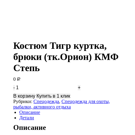
Костюм Тигр куртка,
брюки (тк.Орион) КМФ
Степь
0
Р
Количество
Костюм
В корзину
Купить в 1 клик
Тигр
Рубрики:
Спецодежда
,
Спецодежда для охоты,
куртка,
рыбалки, активного отдыха
брюки
Описание
(тк.Орион)
Детали
КМФ
Степь
Описание