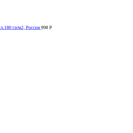
пл.180 гр/м2, Россия
998
Р