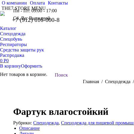
О компании
Оплата
Контакты
THE7 STORE MENU
Пн - Пт: 09:00 - 17:00
Сб, Вс: Выходной
+7 (912) 616-000-8
Каталог
Спецодежда
Спецобувь
Респираторы
Средства защиты рук
Распродажа
0
Р
0
В корзину
Оформить
Нет товаров в корзине.
Поиск:
Поиск
Вы здесь:
Главная
Спецодежда
Фартук влагостойкий
Рубрики:
Спецодежда
,
Спецодежда для пищевой промыш
Описание
Детали