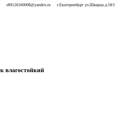
s89126160008@yandex.ru
г.Екатеринбург ул.Шварца д.18/1
к влагостойкий