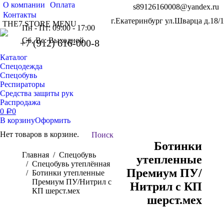
О компании
Оплата
s89126160008@yandex.ru
Контакты
г.Екатеринбург ул.Шварца д.18/1
THE7 STORE MENU
Пн - Пт: 09:00 - 17:00
Сб, Вс: Выходной
+7 (912) 616-000-8
Каталог
Спецодежда
Спецобувь
Респираторы
Средства защиты рук
Распродажа
0
0
Р
В корзину
Оформить
Нет товаров в корзине.
Поиск:
Поиск
Ботинки
Вы здесь:
Главная
Спецобувь
утепленные
Спецобувь утеплённая
Премиум ПУ/
Ботинки утепленные
Премиум ПУ/Нитрил с
Нитрил с КП
КП шерст.мех
шерст.мех