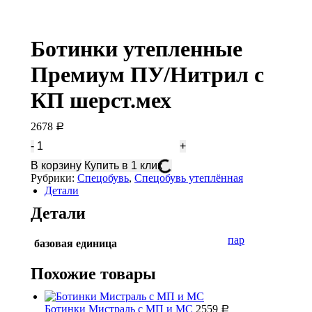
Ботинки утепленные
Премиум ПУ/Нитрил с
КП шерст.мех
2678
Р
Количество
Ботинки
В корзину
Купить в 1 клик
утепленные
Рубрики:
Спецобувь
,
Спецобувь утеплённая
Премиум
Детали
ПУ/
Нитрил
Детали
с
КП
пар
базовая единица
шерст.мех
Похожие товары
Ботинки Мистраль с МП и МС
2559
Р