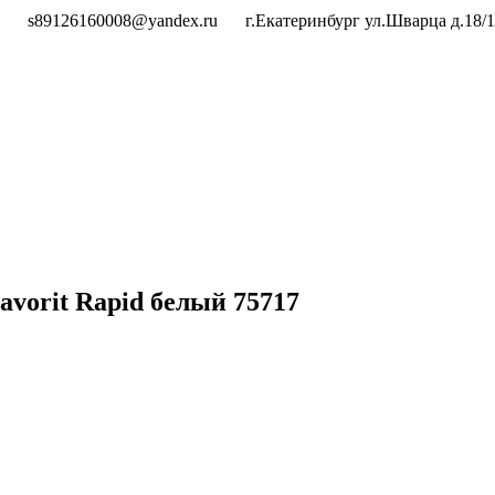
s89126160008@yandex.ru
г.Екатеринбург ул.Шварца д.18/1
vorit Rapid белый 75717