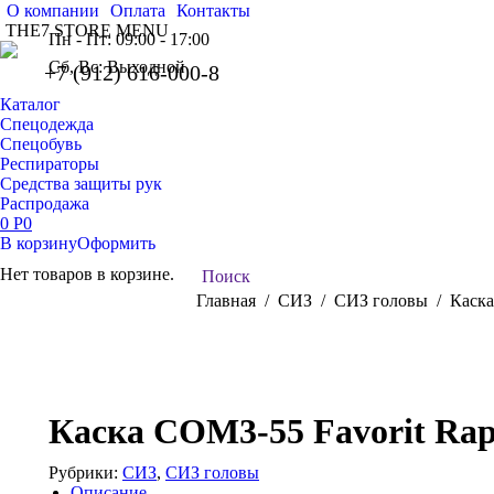
О компании
Оплата
Контакты
THE7 STORE MENU
Пн - Пт: 09:00 - 17:00
Сб, Вс: Выходной
+7 (912) 616-000-8
Каталог
Спецодежда
Спецобувь
Респираторы
Средства защиты рук
Распродажа
0
Р
0
В корзину
Оформить
Нет товаров в корзине.
Поиск:
Поиск
Вы здесь:
Главная
СИЗ
СИЗ головы
Каска
Каска СОМ3-55 Favorit Rap
Рубрики:
СИЗ
,
СИЗ головы
Описание