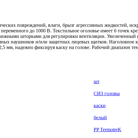
еских повреждений, влаги, брызг агрессивных жидкостей, искр 
переменного до 1000 В. Текстильное оголовье имеет 6 точек кре
вижными шторками для регулировки вентиляции. Увеличенный к
ных наушников и/или защитных лицевых щитков. Наголовное к
 2,5 мм, надежно фиксируя каску на голове. Рабочий диапазон те
шт
СИЗ головы
каски
белый
PP TermotreK