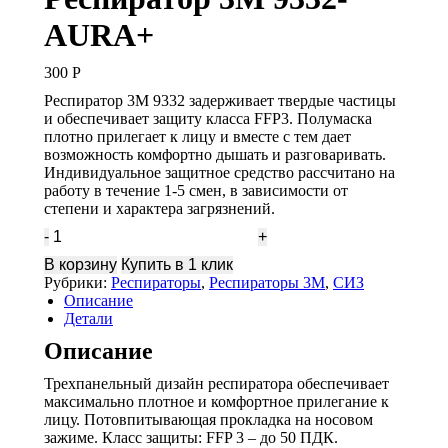
AURA+
300
Р
Респиратор 3М 9332 задерживает твердые частицы
и обеспечивает защиту класса FFP3. Полумаска
плотно прилегает к лицу и вместе с тем дает
возможность комфортно дышать и разговаривать.
Индивидуальное защитное средство рассчитано на
работу в течение 1-5 смен, в зависимости от
степени и характера загрязнений.
Количество
Респиратор
В корзину
Купить в 1 клик
3М
Рубрики:
Респираторы
,
Респираторы 3M
,
СИЗ
9332-
Описание
AURA+
Детали
Описание
Трехпанельный дизайн респиратора обеспечивает
максимально плотное и комфортное прилегание к
лицу. Потовпитывающая прокладка на носовом
зажиме. Класс защиты: FFP 3 – до 50 ПДК.