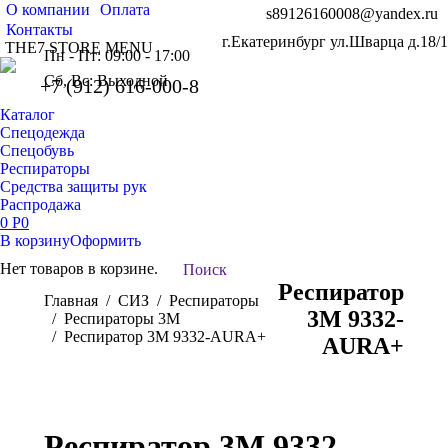
О компании
Оплата
s89126160008@yandex.ru
Контакты
г.Екатеринбург ул.Шварца д.18/1
THE7 STORE MENU
Пн - Пт: 09:00 - 17:00
Сб, Вс: Выходной
+7 (912) 616-000-8
Каталог
Спецодежда
Спецобувь
Респираторы
Средства защиты рук
Распродажа
0
Р
0
В корзину
Оформить
Нет товаров в корзине.
Поиск:
Поиск
Респиратор
Вы здесь:
Главная
СИЗ
Респираторы
3М 9332-
Респираторы 3M
Респиратор 3М 9332-AURA+
AURA+
Респиратор 3М 9332-