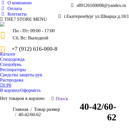
О компании
s89126160008@yandex.ru
Оплата
Контакты
г.Екатеринбург ул.Шварца д.18/1
THE7 STORE MENU
Пн - Пт: 09:00 - 17:00
Сб, Вс: Выходной
+7 (912) 616-000-8
Каталог
Спецодежда
Спецобувь
Респираторы
Средства защиты рук
Распродажа
0
Р
0
В корзину
Оформить
Нет товаров в корзине.
Поиск:
Поиск
40-42/60-
Вы здесь:
Главная
Товар размер
40-42/60-62
62