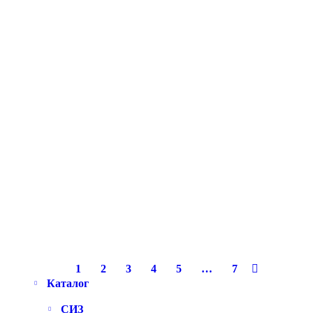
Халат медицинский Жасмин белый,
св.бирюзовый
905
Р
Купить в 1 клик
В корзину
1
2
3
4
5
…
7
Каталог
СИЗ