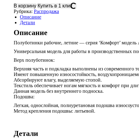
Полуботинки
В корзину
Купить в 1 клик
Комфорт
Рубрика:
Распродажа
синие
Описание
с
Детали
серым
Описание
Полуботинки рабочие, летние — серия ‘Комфорт’ модель
Универсальная модель для работы в производственных п
Верх полуботинок:
Верхняя часть и подкладка выполнены из современного т
Имеют повышенную износостойкость, воздухопроницаемо
Абсорбируют влагу, выделяемую стопой.
Текстиль обеспечивает ногам мягкость и комфорт при дли
Данная модель без внутреннего подноска.
Подошва:
Легкая, однослойная, полиуретановая подошва износоуст
Метод крепления подошвы: литьевой.
Детали