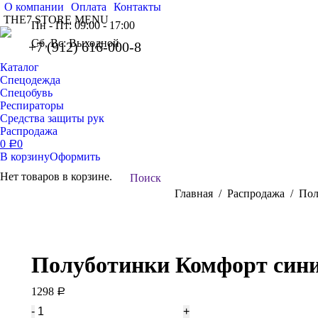
О компании
Оплата
Контакты
THE7 STORE MENU
Пн - Пт: 09:00 - 17:00
Сб, Вс: Выходной
+7 (912) 616-000-8
Каталог
Спецодежда
Спецобувь
Респираторы
Средства защиты рук
Распродажа
0
0
Р
В корзину
Оформить
Нет товаров в корзине.
Поиск:
Поиск
Вы здесь:
Главная
Распродажа
Пол
Полуботинки Комфорт сини
1298
Р
Количество