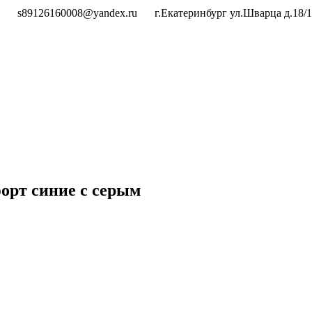
s89126160008@yandex.ru
г.Екатеринбург ул.Шварца д.18/1
орт синие с серым