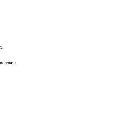
д.
волокон.