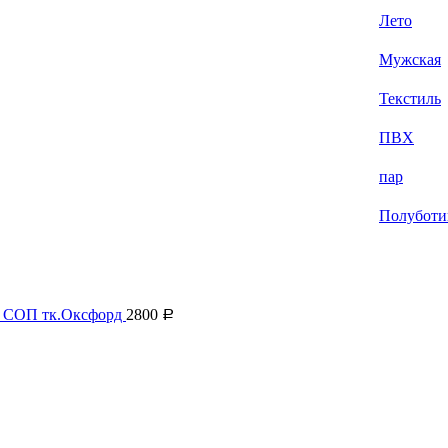
Лето
Мужская
Текстиль
ПВХ
пар
Полуботи
и СОП тк.Оксфорд
2800
Р